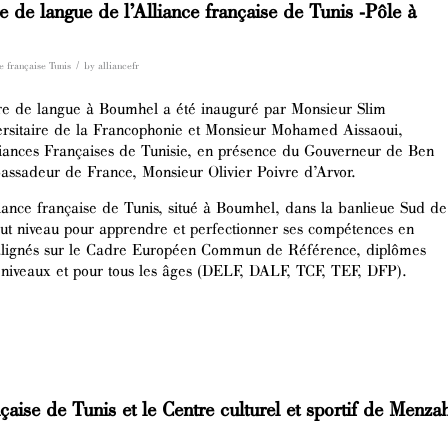
 de langue de l’Alliance française de Tunis -Pôle à
/
e française Tunis
by
alliancefr
re de langue à Boumhel a été inauguré par Monsieur Slim
rsitaire de la Francophonie et Monsieur Mohamed Aissaoui,
liances Françaises de Tunisie, en présence du Gouverneur de Ben
assadeur de France, Monsieur Olivier Poivre d’Arvor.
iance française de Tunis, situé à Boumhel, dans la banlieue Sud de
out niveau pour apprendre et perfectionner ses compétences en
s alignés sur le Cadre Européen Commun de Référence, diplômes
les niveaux et pour tous les âges (DELF, DALF, TCF, TEF, DFP).
nçaise de Tunis et le Centre culturel et sportif de Menza