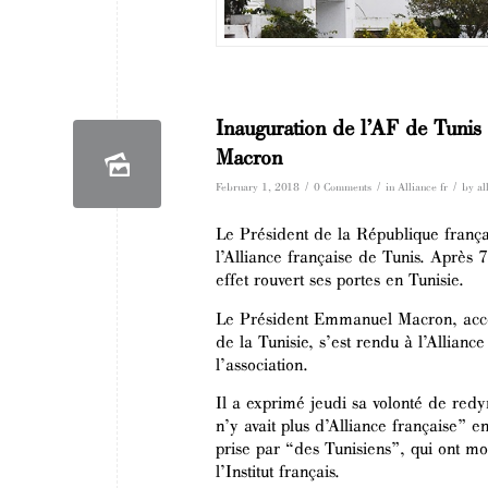
Inauguration de l’AF de Tuni
Macron
/
/
/
February 1, 2018
0 Comments
in
Alliance fr
by
al
Le Président de la République françai
l’Alliance française de Tunis. Après
effet rouvert ses portes en Tunisie.
Le Président Emmanuel Macron, accom
de la Tunisie, s’est rendu à l’Allian
l’association.
Il a exprimé jeudi sa volonté de red
n’y avait plus d’Alliance française” e
prise par “des Tunisiens”, qui ont mo
l’Institut français.