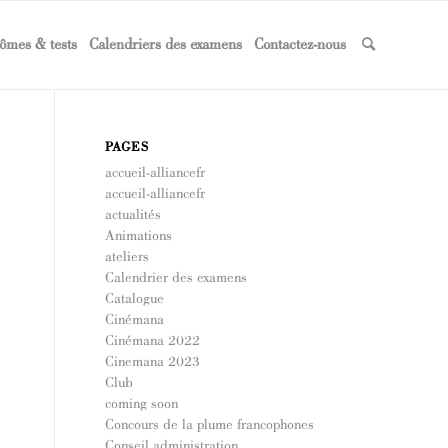
ômes & tests
Calendriers des examens
Contactez-nous
PAGES
accueil-alliancefr
accueil-alliancefr
actualités
Animations
ateliers
Calendrier des examens
Catalogue
Cinémana
Cinémana 2022
Cinemana 2023
Club
coming soon
Concours de la plume francophones
Conseil administration