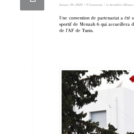
/
/
January 30, 2020
0 Comments
in
Actualités Alliance
Une convention de partenariat a été si
sportif de Menzah 6 qui accueillera d
de l’AF de Tunis.