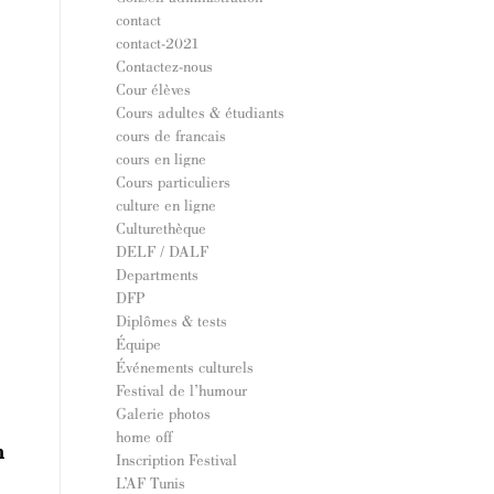
contact
contact-2021
Contactez-nous
Cour élèves
Cours adultes & étudiants
cours de francais
cours en ligne
Cours particuliers
culture en ligne
Culturethèque
DELF / DALF
Departments
DFP
Diplômes & tests
Équipe
Événements culturels
Festival de l’humour
Galerie photos
home off
h
Inscription Festival
L’AF Tunis