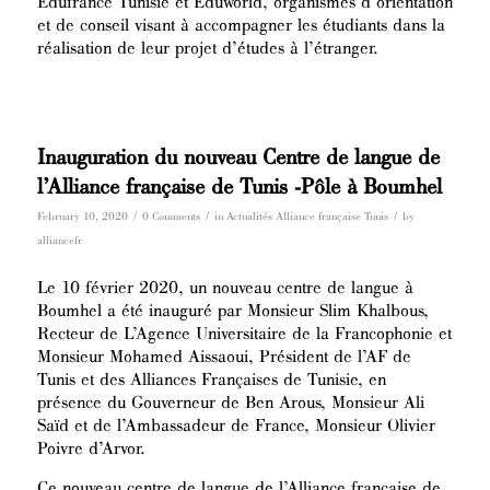
Edufrance Tunisie et Eduworld, organismes d’orientation
et de conseil visant à accompagner les étudiants dans la
réalisation de leur projet d’études à l’étranger.
Inauguration du nouveau Centre de langue de
l’Alliance française de Tunis -Pôle à Boumhel
/
/
/
February 10, 2020
0 Comments
in
Actualités Alliance française Tunis
by
alliancefr
Le 10 février 2020, un nouveau centre de langue à
Boumhel a été inauguré par Monsieur Slim Khalbous,
Recteur de L’Agence Universitaire de la Francophonie et
Monsieur Mohamed Aissaoui, Président de l’AF de
Tunis et des Alliances Françaises de Tunisie, en
présence du Gouverneur de Ben Arous, Monsieur Ali
Saïd et de l’Ambassadeur de France, Monsieur Olivier
Poivre d’Arvor.
Ce nouveau centre de langue de l’Alliance française de