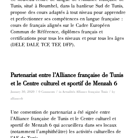
Tunis, situé à Boumhel, dans la banlieue Sud de Tunis,
propose des cours adaptés à tout niveau pour apprendre
et perfectionner ses compétences en langue française :
cours de français alignés sur le Cadre Européen
Commun de Référence, diplômes français et
certifications pour tous les niveaux et pour tous les âges
(DELF, DALF, TCF, TEF, DFP).
Partenariat entre l’Alliance française de Tunis
et le Centre culturel et sportif de Menzah 6
/
/
/
January 30, 2020
0 Comments
in
Actualités Alliance française Tunis
by
alliancefr
Une convention de partenariat a été signée entre
l’Alliance française de Tunis et le Centre culturel et
sportif de Menzah 6 qui accueillera dans ses locaux
(notamment l’amphithéâtre) les activités culturelles de
l’AF de Tunis.