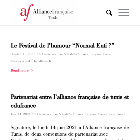
Le Festival de l’humour “Normal Enti ?”
/
/
October 11, 2022
0 Comments
in
Actualités Alliance française Tunis
,
/
Uncategorized
by
alliancefr
Read more
Partenariat entre l’alliance française de tunis et
edufrance
/
/
/
June 14, 2021
0 Comments
in
Actualités Alliance française Tunis
by
alliancefr
Signature, le lundi 14 juin 2021 à l’Alliance française de
Tunis, de deux conventions de partenariat avec