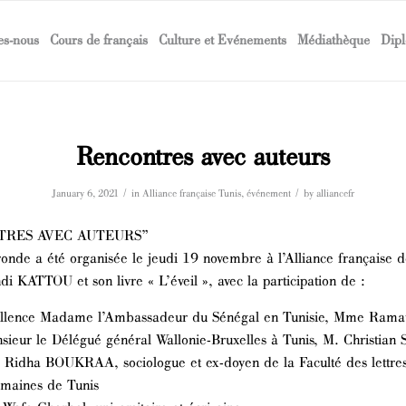
s-nous
Cours de français
Culture et Evénements
Médiathèque
Dipl
Rencontres avec auteurs
/
/
January 6, 2021
in
Alliance française Tunis
,
événement
by
alliancefr
TRES AVEC AUTEURS”
onde a été organisée le jeudi 19 novembre à l’Alliance française d
i KATTOU et son livre « L’éveil », avec la participation de :
llence Madame l’Ambassadeur du Sénégal en Tunisie, Mme Rama
sieur le Délégué général Wallonie-Bruxelles à Tunis, M. Christia
 Ridha BOUKRAA, sociologue et ex-doyen de la Faculté des lettres
umaines de Tunis