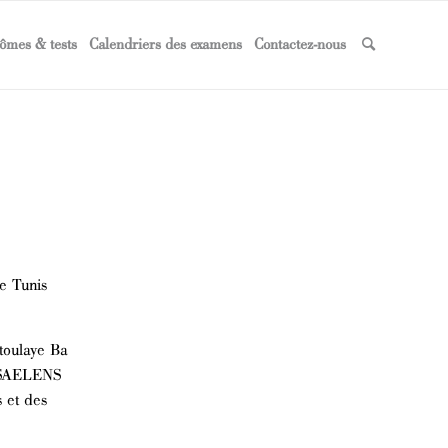
ômes & tests
Calendriers des examens
Contactez-nous
e Tunis
toulaye Ba
n SAELENS
 et des