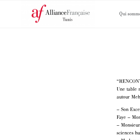
Qui somme
“RENCON
Une table r
autour Mehd
– Son Exce
Faye – Mon
– Monsieur
sciences h