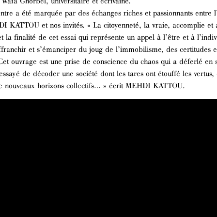
afa Ghorbel, universitaire et écrivaine.
ntre a été marquée par des échanges riches et passionnants entre l
I KATTOU et nos invités. « La citoyenneté, la vraie, accomplie et 
et la finalité de cet essai qui représente un appel à l’être et à l’indi
affranchir et s’émanciper du joug de l’immobilisme, des certitudes e
Cet ouvrage est une prise de conscience du chaos qui a déferlé en s
essayé de décoder une société dont les tares ont étouffé les vertus,
e nouveaux horizons collectifs… » écrit MEHDI KATTOU.