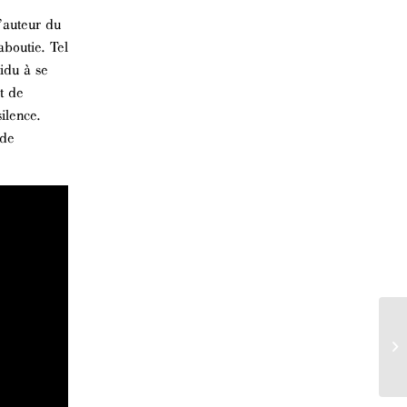
’auteur du
aboutie. Tel
vidu à se
t de
ilence.
 de
Pr