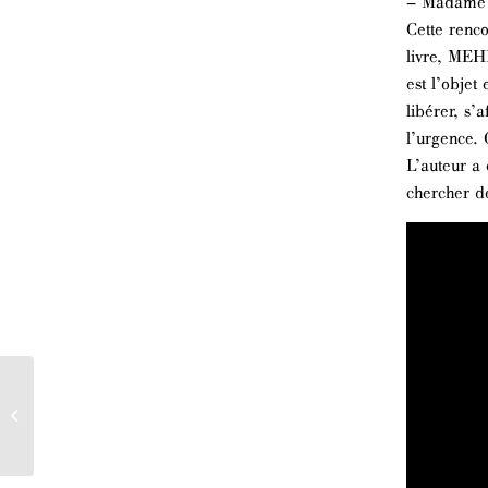
– Madame W
Cette renco
livre, MEHD
est l’objet 
libérer, s’
l’urgence. 
L’auteur a 
chercher d
Cérémonie de remise des prix : Concours
de la plume francophone